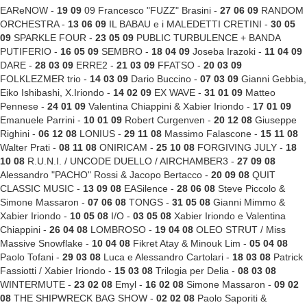
EAReNOW -
19 09
09 Francesco "FUZZ" Brasini -
27 06 09
RANDOM
ORCHESTRA -
13 06 09
IL BABAU e i MALEDETTI CRETINI -
30 05
09
SPARKLE FOUR -
23 05 09
PUBLIC TURBULENCE + BANDA
PUTIFERIO -
16 05 09
SEMBRO -
18 04 09
Joseba Irazoki -
11 04 09
DARE -
28 03 09
ERRE2 -
21 03 09
FFATSO -
20 03 09
FOLKLEZMER trio -
14 03 09
Dario Buccino -
07 03 09
Gianni Gebbia,
Eiko Ishibashi, X.Iriondo -
14 02 09
EX WAVE -
31 01 09
Matteo
Pennese -
24 01 09
Valentina Chiappini & Xabier Iriondo -
17 01 09
Emanuele Parrini -
10 01 09
Robert Curgenven -
20 12 08
Giuseppe
Righini -
06 12 08
LONIUS -
29 11 08
Massimo Falascone -
15 11 08
Walter Prati -
08 11 08
ONIRICAM -
25 10 08
FORGIVING JULY -
18
10 08
R.U.N.I. / UNCODE DUELLO / AIRCHAMBER3 -
27 09 08
Alessandro "PACHO" Rossi & Jacopo Bertacco -
20 09 08
QUIT
CLASSIC MUSIC -
13 09 08
EASilence -
28 06 08
Steve Piccolo &
Simone Massaron -
07 06 08
TONGS -
31 05 08
Gianni Mimmo &
Xabier Iriondo -
10 05 08
I/O -
03 05 08
Xabier Iriondo e Valentina
Chiappini -
26 04 08
LOMBROSO -
19 04 08
OLEO STRUT / Miss
Massive Snowflake -
10 04 08
Fikret Atay & Minouk Lim -
05 04 08
Paolo Tofani -
29 03 08
Luca e Alessandro Cartolari -
18 03 08
Patrick
Fassiotti / Xabier Iriondo -
15 03 08
Trilogia per Delia -
08 03 08
WINTERMUTE -
23 02 08
Emyl -
16 02 08
Simone Massaron -
09 02
08
THE SHIPWRECK BAG SHOW -
02 02 08
Paolo Saporiti &