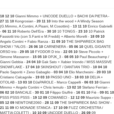
18 12 10
Gianni Mimmo + UNCODE DUELLO + BACHI DA PIETRA -
27 11 10
Kongrosian -
20 11 10
Into the wood + A Windy Season
(G.Mimmo, A.Contini, A.Pisani, M.Cosottini) -
13 11 10
Enrico Gabrielli
-
06 11 10
Roberto Dell’Era -
30 10
10 TONGS -
23 10
10 Patrick
Fassiotti trio (con S.Fanti e M.Freddi) + Alberto Morelli -
18 09 10
Angelo Contini + Fabio Ranza -
11 09 10
THE SHIPWRECK BAG
SHOW / ?ALOS -
26 06 10
CARNENERA -
05 06 10
QUEL GIGANTE
ORSO trio -
29 05 10
FYODOR D trio -
22 05 10
Steve Piccolo +
Simone Massaron -
15 05 10
OPJK_3 -
08 05 10
Paul Beauchamp /
Gianni Gebbia -
24 04 10
Gak Sato + Xabier Iriondo / MISS MASSIVE
SNOWFLAKE -
17 04 10
SKINSHOUT / DANTIAN TRIO -
10 04 10
Paolo Saporiti + Zeno Gabaglio -
03 04 10
Elio Marchesini -
20 03 10
Cristiano Calcagnile -
19 03 10
PASSO UNO -
18 03 10
DELIA +
OTOLAB -
13 03 10
DJaPAROLE - Marco Cappelli -
06 03 10
Gianni
Mimmo + Angelo Contini + Chris Iemulo -
13 02 10
Stefano Ferrian -
06 02 10
BANCALE -
30 01 10
Filippo Giuffrè -
16 01 10
Fiè -
09 01 10
PSSS PSSS PSSS -
19 12 09
COMANECI -
12 12 09
Maurizio Suppo -
05 12 09
NEWTONE2060 -
28 11 09
THE SHIPWRECK BAG SHOW -
21 11 09
IO MONADE STANCA -
17 10 09
FUZZ ORCHESTRA /
MATTIA COLETTI -
10 10 09
UNCODE DUELLO -
26 09
09