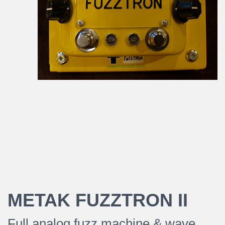
METAK FUZZTRON II
Full analog fuzz machine & wave