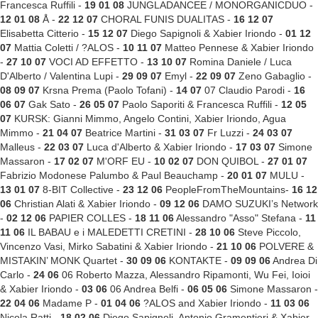
Francesca Ruffili -
19 01 08
JUNGLADANCEE / MONORGANICDUO -
12 01 08
Å -
22 12 07
CHORAL FUNIS DUALITAS -
16 12 07
Elisabetta Citterio -
15 12 07
Diego Sapignoli & Xabier Iriondo -
01 12
07
Mattia Coletti / ?ALOS -
10 11 07
Matteo Pennese & Xabier Iriondo
-
27 10 07
VOCI AD EFFETTO -
13 10 07
Romina Daniele / Luca
D'Alberto / Valentina Lupi -
29 09 07
Emyl -
22 09 07
Zeno Gabaglio -
08 09 07
Krsna Prema (Paolo Tofani) -
14 07
07 Claudio Parodi -
16
06 07
Gak Sato -
26 05 07
Paolo Saporiti & Francesca Ruffili -
12 05
07
KURSK: Gianni Mimmo, Angelo Contini, Xabier Iriondo, Agua
Mimmo -
21 04 07
Beatrice Martini -
31 03 07
Fr Luzzi -
24 03 07
Malleus -
22 03 07
Luca d'Alberto & Xabier Iriondo -
17 03 07
Simone
Massaron -
17 02 07
M'ORF EU -
10 02 07
DON QUIBOL -
27 01 07
Fabrizio Modonese Palumbo & Paul Beauchamp -
20 01 07
MULU -
13 01 07
8-BIT Collective -
23 12 06
PeopleFromTheMountains-
16 12
06
Christian Alati & Xabier Iriondo -
09 12 06
DAMO SUZUKI’s Network
-
02 12 06
PAPIER COLLES -
18 11 06
Alessandro "Asso" Stefana -
11
11 06
IL BABAU e i MALEDETTI CRETINI -
28 10 06
Steve Piccolo,
Vincenzo Vasi, Mirko Sabatini & Xabier Iriondo -
21 10 06
POLVERE &
MISTAKIN’ MONK Quartet -
30 09 06
KONTAKTE -
09 09 06
Andrea Di
Carlo -
24 06
06 Roberto Mazza, Alessandro Ripamonti, Wu Fei, Ioioi
& Xabier Iriondo -
03 06
06 Andrea Belfi -
06 05 06
Simone Massaron -
22 04 06
Madame P -
01 04 06
?ALOS and Xabier Iriondo -
11 03 06
Nicola Ratti -
18 02 06
Diego Sapignoli, Antonio Gramentieri & Xabier